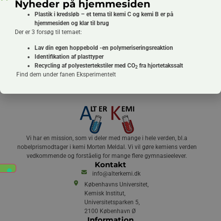
Nyheder på hjemmesiden
Mikroskalaforsøg med reaktionstyper i en UBNU variant - PDF
Plastik i kredsløb – et tema til kemi C og kemi B er på
hjemmesiden og klar til brug
Forsøg 1
Der er 3 forsøg til temaet:
1. Forsøg med organiske reaktionstyper – byt og gæt
Lav din egen hoppebold -en polymeriseringsreaktion
Forsøg med reaktionstyper i en UBNU variant - Word
Identifikation af plasttyper
Recycling af polyestertekstiler med CO
fra hjortetakssalt
Forsøg med reaktionstyper i en UBNU variant - PDF
2
Find dem under fanen Eksperimentelt
Vi har en mission, som vi deler med mange i hele verden, bl.a
nobelprismodtager i kemi Morten Meldal. Vi vil gøre kemiens verden
vedkommende og forståelig for mange flere gymnasieelever.
Kontakt
info@alterkemi.dk
Københavns Universitet,
Kemisk Institut,
Universitetsparken 5,
2100 København Ø
Information