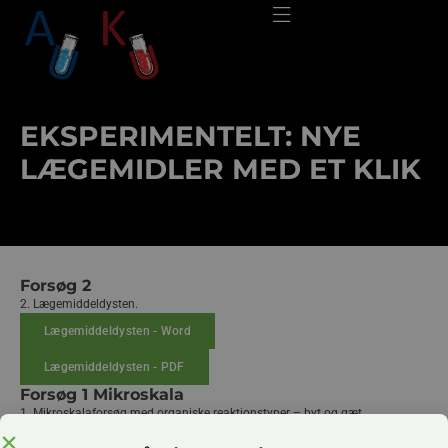
EKSPERIMENTELT: NYE
LÆGEMIDLER MED ET KLIK
Forsøg 2
2. Lægemiddeldysten.
Lægemiddeldysten - Word
Lægemiddeldysten - PDF
Forsøg 1 Mikroskala
1. Mikroskalaforsøg med organiske reaktionstyper – byt og gæt
Mikroskalaforsøg med reaktionstyper i en UBNU variant - Word