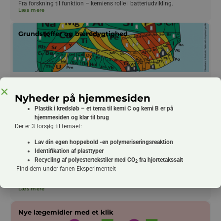
Fra forskning til funktion – kemiens rolle i batteriudvikling.
Læs mere
Grundstoffer og bæredygtighed
Alting omkring dig er kemi. Også vores fremtid består af 118
grundstoffer. Til kemi C i gymnasiet.
Nyheder på hjemmesiden
Læs mere
Plastik i kredsløb – et tema til kemi C og kemi B er på
hjemmesiden og klar til brug
Grøn kemi
Der er 3 forsøg til temaet:
Lav din egen hoppebold -en polymeriseringsreaktion
Identifikation af plasttyper
Recycling af polyestertekstiler med CO
fra hjortetakssalt
2
Find dem under fanen Eksperimentelt
Hvordan syntetiseres kemikalier og lægemidler mere bæredygtigt? Til
kemi B i gymnasiet
Læs mere
Nye lægemidler med et klik