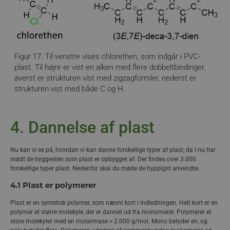
carbonkæder) vi har brug for til brændstof og
plastproduktion. For at danne kemikalier som ethen
(ethylen) og propen (propylen) til plast, skal nafta gennem en
proces kaldet cracking. Ved
’
steamcracking
’
opvarmes nafta
til meget høje temperaturer (typisk 800–900 °C) i nærvær af
vanddamp og katalysator, så de lange carbonkæder i nafta
Figur 17. Til venstre vises chlorethen, som indgår i PVC-
’knækkes’ eller crackes, som det hedder til kortere kæder. Her
plast. Til højre er vist en alken med flere dobbeltbindinger,
dannes især alkaner og alkener, hvor alkenerne er de vigtige,
øverst er strukturen vist med zigzagformler, nederst er
fordi de fungerer som kemikalier (byggeklodser/monomerer),
strukturen vist med både C og H.
når vi skal have dannet plast. De dannede alkaner udnyttes
til fx brændstoffer. Princippet i cracking er vist i figur 13.
4. Dannelse af plast
Nu kan vi se på, hvordan vi kan danne forskellige typer af plast, da I nu har
mødt de byggesten som plast er opbygget af. Der findes over 3.000
forskellige typer plast. Nedenfor skal du møde de hyppigst anvendte.
4.1 Plast er polymerer
Plast er en syntetisk polymer, som nævnt kort i indledningen. Helt kort er en
Figur 13. Princippet i cracking er vist, damp eller
polymer et større molekyle, der er dannet ud fra monomerer. Polymerer er
store molekyler med en molarmase > 2.000 g/mol. Mono betyder en, og
blot opvarmning og valg af katalysator varierer.