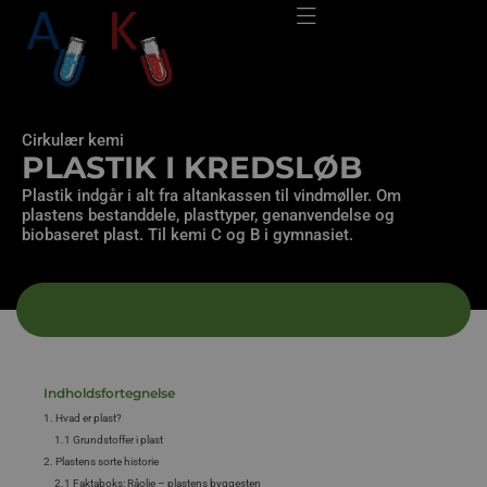
Cirkulær kemi
PLASTIK I KREDSLØB
Plastik indgår i alt fra altankassen til vindmøller. Om
plastens bestanddele, plasttyper, genanvendelse og
biobaseret plast. Til kemi C og B i gymnasiet.
Indholdsfortegnelse
1. Hvad er plast?
1.1 Grundstoffer i plast
2. Plastens sorte historie
2.1 Faktaboks: Råolie – plastens byggesten