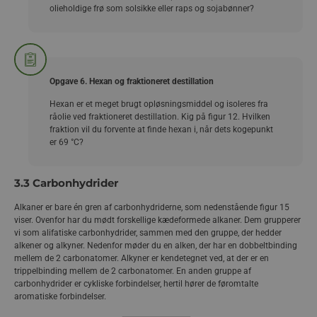
alkanernes længde og opbygning og deres kogepunkt. Jo
olieholdige frø som solsikke eller raps og sojabønner?
en kortere alkan og en kortere alken.
længere kæde og dermed højere molarmasse, jo højere
kogepunkt. Jo mere forgrenet kæden er, jo lavere kogepunkt.
Det gælder generelt at:
kortkædede alkaner (lav molarmasse), har lavere
kogepunkter
Opgave 6. Hexan og fraktioneret destillation
langkædede alkaner (høj molarmasse) har højere
kogepunkter.
Hexan er et meget brugt opløsningsmiddel og isoleres fra
Som du sikkert ved, er det elektronparbindinger, der holder
råolie ved fraktioneret destillation. Kig på figur 12. Hvilken
atomer sammen til molekyler. Men det er ikke sikkert, at du
fraktion vil du forvente at finde hexan i, når dets kogepunkt
har lært, at det er såkaldte intermolekylære kræfter, der holder
er 69 °C?
molekyler sammen til stoffer. Jo stærkere intermolekylære
kræfter, der virker mellem molekylerne, jo højere kogepunkter.
3.3 Carbonhydrider
Det er illustreret i figur 11.
Alkaner er bare én gren af carbonhydriderne, som nedenstående figur 15
viser. Ovenfor har du mødt forskellige kædeformede alkaner. Dem grupperer
vi som alifatiske carbonhydrider, sammen med den gruppe, der hedder
alkener og alkyner. Nedenfor møder du en alken, der har en dobbeltbinding
mellem de 2 carbonatomer. Alkyner er kendetegnet ved, at der er en
trippelbinding mellem de 2 carbonatomer. En anden gruppe af
carbonhydrider er cykliske forbindelser, hertil hører de føromtalte
aromatiske forbindelser.