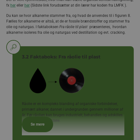
fx
her
eller
her
(Sidste link forudsætter at din lærer har koden fra LMFK ).
Du kan se hvor alkanerne stammer fra, og hvad de anvendes til i figuren 8.
Fælles for alkanerne er altså, at de er fossile brændstoffer og stammer fra
olie og naturgas. I faktaboksen
Fra råolie til plast
præsenteres, hvordan
alkanerne isoleres fra olie og naturgas ved destillation og evt. cracking.
3.2 Faktaboks: Fra råolie til plast
Råolie er en kompleks blanding af organiske forbindelser,
primært alkaner, dannet i undergrunden gennem millioner af
år. Før råolien kan bruges industrielt, behandles og adskilles
den i sine bestanddele.
Se mere
Afsaltning