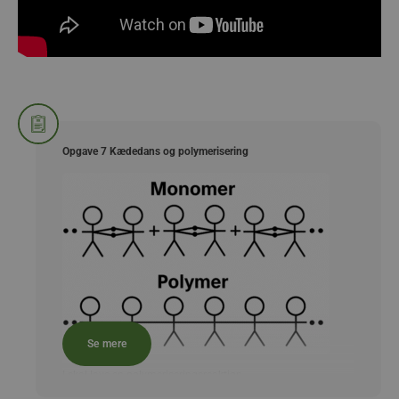
Opgave 7 Kædedans og polymerisering
Se mere
I skal lave en polymeriseringsreaktion.