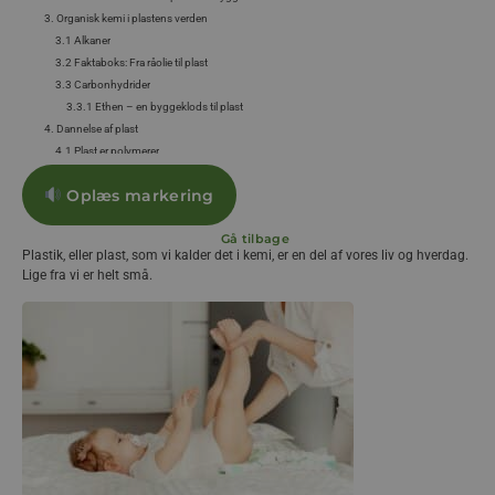
3. Organisk kemi i plastens verden
3.1 Alkaner
3.2 Faktaboks: Fra råolie til plast
3.3 Carbonhydrider
3.3.1 Ethen – en byggeklods til plast
4. Dannelse af plast
4.1 Plast er polymerer
Forsøg 1. Lav en hoppebold ved en polymeriseringsreaktion
Oplæs markering
5. Inddeling af plast
5.1 Termoplast
Gå tilbage
5.2 Hærdeplast
Plastik, eller plast, som vi kalder det i kemi, er en del af vores liv og hverdag.
5.3 Faktaboks: Kemi i klædeskabet – hvad er der i dit tøj? af Inge Kiel Hermanns
Lige fra vi er helt små.
5.4 Forskningsfortælling: Kemi i klædeskabet af Inge Kiel Hermanns
6. Hvad er ”bioplast”?
6.1 Forskningsfortælling: Hvordan kan man lave til biobaserede kemikalier, der kan bruges som byggesten til plast?
Forsøg med biobaseret plast (fra eksterne)
7. Sortering af plast.
Forsøg 2: Identifikation af plasttyper
8. Genanvendelse af plast
8.1 Genbrug eller genanvendelse?
8.2 Mekanisk genanvendelse af plast
8.3 Kemisk genanvendelse af plast