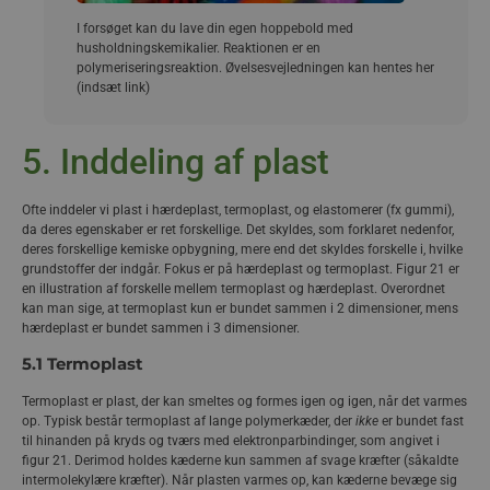
I forsøget kan du lave din egen hoppebold med
husholdningskemikalier. Reaktionen er en
polymeriseringsreaktion. Øvelsesvejledningen kan hentes her
(indsæt link)
5. Inddeling af plast
Ofte inddeler vi plast i hærdeplast, termoplast, og elastomerer (fx gummi),
da deres egenskaber er ret forskellige. Det skyldes, som forklaret nedenfor,
deres forskellige kemiske opbygning, mere end det skyldes forskelle i, hvilke
grundstoffer der indgår. Fokus er på hærdeplast og termoplast. Figur 21 er
en illustration af forskelle mellem termoplast og hærdeplast. Overordnet
kan man sige, at termoplast kun er bundet sammen i 2 dimensioner, mens
hærdeplast er bundet sammen i 3 dimensioner.
5.1 Termoplast
Termoplast er plast, der kan smeltes og formes igen og igen, når det varmes
op. Typisk består termoplast af lange polymerkæder, der
ikke
er bundet fast
til hinanden på kryds og tværs med elektronparbindinger, som angivet i
figur 21. Derimod holdes kæderne kun sammen af svage kræfter (såkaldte
intermolekylære kræfter). Når plasten varmes op, kan kæderne bevæge sig