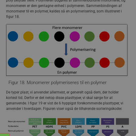
poly betyder flere. Polymeren udgøres af sammenbundne monomerer, og
Fra cracking får man de kemikalier (byggesten), som kan
monomeren er den gentagne enhed i polymeren. Sammenbindingen af
indgå i produktionen af plast. Disse byggesten (monomerer)
monomerer til en polymer, kaldes så en polymerisering, som illustreret i
sættes sammen (polymeriseres) hvorved vi får dannet plast
figur 18.
(en polymer). Polymerisering, monomerer og polymerer
forklares nedenfor.
Hele processen fra råolie til plast er illustreret i figur 14.
Figur 18. Monomerer polymeriseres til en polymer
De typer plast, vi anvender allermest, er generelt også dem, der holder
kortest tid. Derfor er det netop disse plasttyper, vi skal sørge for at
genanvende. I figur 19 er vist de 6 hyppigst forekommende plasttyper, vi
anvender i hverdagen. Figuren viser også de tilhørende sorteringskoder.