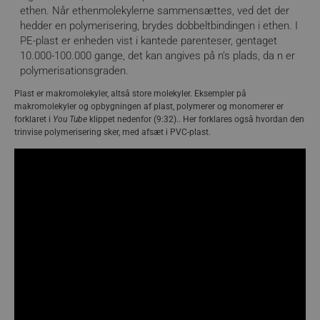
ethen. Når ethenmolekylerne sammensættes, ved det der
hedder en polymerisering, brydes dobbeltbindingen i ethen. I
PE-plast er enheden vist i kantede parenteser, gentaget
10.000-100.000 gange, det kan angives på n’s plads, da n er
polymerisationsgraden.
Plast er makromolekyler, altså store molekyler. Eksempler på
makromolekyler og opbygningen af plast, polymerer og monomerer er
forklaret i
You Tube
klippet nedenfor (9:32).. Her forklares også hvordan den
trinvise polymerisering sker, med afsæt i PVC-plast.