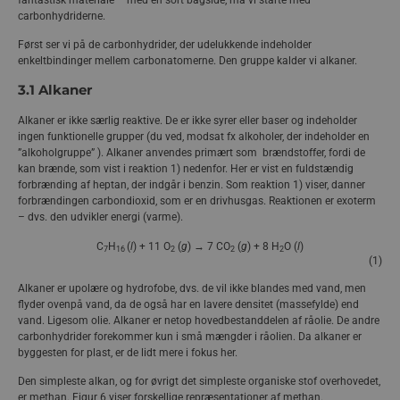
fantastisk materiale – med en sort bagside, må vi starte med
Figur 4. Geologiske processer har omdannet
carbonhydriderne.
organisk materiale over millioner af år. Øverst
Først ser vi på de carbonhydrider, der udelukkende indeholder
illustreres, hvordan døde havdyr og planter sank
enkeltbindinger mellem carbonatomerne. Den gruppe kalder vi alkaner.
til bunds og blev begravet af sand og ler. Under
3.1 Alkaner
højt tryk og varme blev det organiske materiale
omdannet til olie og gas. Nederst illustreres
Alkaner er ikke særlig reaktive. De er ikke syrer eller baser og indeholder
dannelsen af kul. Kul er dannet fra planter, der
ingen funktionelle grupper (du ved, modsat fx alkoholer, der indeholder en
voksede i urtidens skove. De døde planter blev
”alkoholgruppe” ). Alkaner anvendes primært som brændstoffer, fordi de
ophobet i søer, der med tiden blev omdannet til
kan brænde, som vist i reaktion 1) nedenfor. Her er vist en fuldstændig
sumpe. I disse vandmættede iltfattige områder
forbrænding af heptan, der indgår i benzin. Som reaktion 1) viser, danner
forbrændingen carbondioxid, som er en drivhusgas. Reaktionen er exoterm
og under højt tryk og varme, blev
– dvs. den udvikler energi (varme).
plantematerialet omdannet til tørv og siden kul.
C
H
(
l
) + 11 O
(
g
) → 7 CO
(
g
) + 8 H
O (
l
)
Geologiske processer har under høj temperatur og tryk
7
16
2
2
2
(1)
omdannet det organiske materiale, der stammer fra
aflejringer af døde dyr og planter, til kul, olie og gas. Se også
Alkaner er upolære og hydrofobe, dvs. de vil ikke blandes med vand, men
You Tube
klippet (1:30 min.), der kort forklarer processen.
flyder ovenpå vand, da de også har en lavere densitet (massefylde) end
vand. Ligesom olie. Alkaner er netop hovedbestanddelen af råolie. De andre
carbonhydrider forekommer kun i små mængder i råolien. Da alkaner er
byggesten for plast, er de lidt mere i fokus her.
Den simpleste alkan, og for øvrigt det simpleste organiske stof overhovedet,
er methan. Figur 6 viser forskellige repræsentationer af methan.