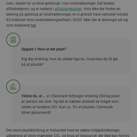
ned, i stedet for at blive genbrugt i nye vindmøllevinger. Det kaldes
affaldsdeponi, og er nederst i
affaldstrekanten
. Hvis ikke der findes en
løsning på genbrug af vindmøllervinger, vil vi globalt have ophobet mindst
43 millioner tons vindmøllevingeaffald i 2050! Men der er løsninger på vej,
som beskrevet
her
.
Opgave 1 Hvor er der plast?
Kig dig omkring, hvor du sidder lige nu. Hvad kan du få øje
på af plastik?
vi i Danmark forbruger omkring 200 kg plast
pr. person om året. Og det er næsten dobbelt så meget som
resten af landene i EU. Kun ca. 5% af plasten i Danmark
bliver genanvendt.
Det store plastikforbrug er forbundet med en række miljøpåvirkninger,
udledning af store mængder CO
, og brug af ressourcer, der ikke kan fornys.
2