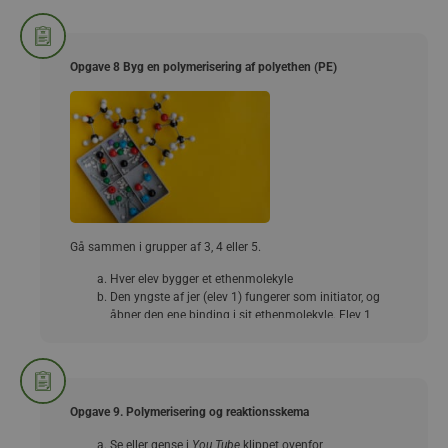
Alle i klassen/holdet opstiller på en lang række.
Bliv i rækken, men gå to og to sammen og hold
hinanden i hånden (ligesom da I var små), som vist
på figuren.
Opgave 8 Byg en polymerisering af polyethen (PE)
Læreren starter polymeriseringsreaktionen, ved at
skubbe den yderste person i det første par, blidt på
skulderen.
Herefter laver I en lang polymerkæde som vist på
figuren.
Snak kort om, hvad I har lavet, få så mange
fagbegreber med som muligt.
Gå sammen i grupper af 3, 4 eller 5.
Hver elev bygger et ethenmolekyle
Den yngste af jer (elev 1) fungerer som initiator, og
åbner den ene binding i sit ethenmolekyle. Elev 1
giver modellen videre til den næste i gruppen (elev 2),
der åbner sit ethenmolekyle og sammenkobler sin
model til den fra elev 1. I har nu et molekyle med 4
carbonatomer, som gives videre til elev 3, der
udbygger kæden og giver sin model videre, sådan at I
Opgave 9. Polymerisering og reaktionsskema
sammen får opbygget en kort polymer.
Se eller gense i
You Tube
klippet ovenfor