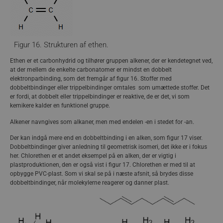
Figur 16. Strukturen af ethen.
Figur 12. Fraktioneret destillation af råolie
Ethen er et carbonhydrid og tilhører gruppen alkener, der er kendetegnet ved,
at der mellem de enkelte carbonatomer er mindst en dobbelt
I et destillationstårn opvarmes råolien, så de fleste af
elektronparbinding, som det fremgår af figur 16. Stoffer med
stofferne kommer på gasform. Stoffer med høje kogepunkter,
dobbeltbindinger eller trippelbindinger omtales som umættede stoffer. Det
skilles fra først (nederst i destillationstårnet, hvor
er fordi, at dobbelt eller trippelbindinger er reaktive, de er det, vi som
temperaturen er højest), mens de andre gasser ledes op
kemikere kalder en funktionel gruppe.
gennem tårnet og afkøles undervejs. Når gasserne når til en
temperatur, der er lavere end deres kogepunkt, fortættes
Alkener navngives som alkaner, men med endelen -en i stedet for -an.
gasserne til væske. Op gennem destillationstårnet fortætter
de fleste af gasserne til væsker ved forskellige temperaturer,
Der kan indgå mere end en dobbeltbinding i en alken, som figur 17 viser.
alt efter deres kogepunkter. Sådan opdeles råolie i forskellige
Dobbeltbindinger giver anledning til geometrisk isomeri, det ikke er i fokus
fraktioner. Disse fraktioner anvendes til ret forskellige formål,
her. Chlorethen er et andet eksempel på en alken, der er vigtig i
fx som brændstof, olie til opvarmning, flybrændstof og nafta
plastproduktionen, den er også vist i figur 17. Chlorethen er med til at
til kemikalier. Nafta, som er en vigtig råvare til
opbygge PVC-plast. Som vi skal se på i næste afsnit, så brydes disse
plastproduktion, er en blanding af carbonhydrider med
dobbeltbindinger, når molekylerne reagerer og danner plast.
omkring 5-12 carbonatomer.
Cracking (krakning)
Det er ofte de mindre carbonhydrider (med korte