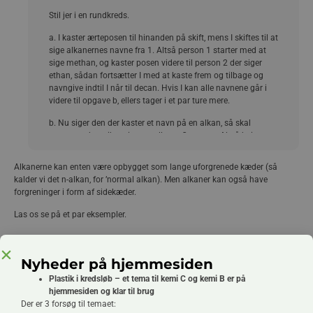
Stil jer i en rundkreds.
a. I kaster ærteposen til hinanden på skift, mens I skiftes til at
sige alkanernes navne fra 1. Altså person 1 starter med at
sige methan, og kaster posen videre til person 2 der siger
ethan, sådan fortsætter I med at kaste frem og tilbage og
navngive indtil I når til decan. Hvis I kan alle navnene går i
videre til opgave b, ellers tager i et par ture mere.
b. Nu siger den der kaster et navn på en alkan, så skal
personen der griber sige antallet at C-atomer. Altså hvis
person 1 starter med at sige heptan kaster til person 2, der
griber posen og siger 7. Og så kaster han/hun posen videre
Alkanerne kan enten være opbygget som lange uforgrenede kæder (så
og siger et nyt navn.
kalder vi det n-alkan, for ’normal alkan). Men alkaner kan også have
forgreninger i form af sidekæder.
Las os se på et par eksempler.
Nyheder på hjemmesiden
Plastik i kredsløb – et tema til kemi C og kemi B er på
hjemmesiden og klar til brug
Der er 3 forsøg til temaet: