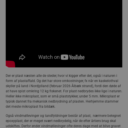
Der er plast næsten alle de steder, hvor vi kigger efter det, også i naturen i
form af plastaffald. Og det har store omkostninger, fx når en kaskelothval
skyller på land i Nordjylland (februar 2026 Ålbæk strand), fordi den døde af
at have spist omkring 12 kg fiskenet. For plast nedbrydes ikke lige i naturen.
Heller ikke mikroplast, som er små plaststykker, under 5 mm. Mikroplast er
typisk dannet fra mekanisk nedbrydning af plasten. Herhjemme stammer
det meste mikroplast fra bildæk.
Også vindmøllevinger og tandfyldninger består af plast, nærmere betegnet
epoxyplast, der er meget svært nedbrydelig, når de efter årtiers brug skal
udskiftes. Derfor ender vindmøllevinger ofte deres dage med at blive gravet