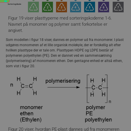
Figur 14. Illustration af processen fra råolie til
plast. Til sidst tilsættes plasten additiver som fx
farve.
Figur 19 viser plasttyperne med sorteringskoderne 1-6.
Navnet på monomer og polymer samt forkortelse er
Sådan kommer vi fra råolie og naturgas til de plasttyper, vi
anvender i alt fra emballage og tøj til byggematerialer.
angivet.
Som modellen i figur 18 viser, dannes en polymer ud fra monomerer. I plast
udgøres monomeren af et lille organisk molekyle, der er forskellig alt efter
hvilken plasttype der er tale om. Plasttypen HDPE og LDPE består af
polymeren polyethylen (PE). Den er dannet ved en sammensætning
(polymerisering) af monomeren ethen. Den gentagne enhed er altså ethen,
som vist i figur 20.
Figur 20 viser, hvordan PE-plast dannes ud fra monomeren