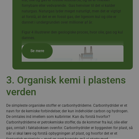
Kul, olie og gas er fossile ressourcer, og de er hverken
fornybare eller vedvarende. Gas henviser til det vi kalder
naturgas. Naturgas lyder meget naturligt, men det er vigtigt
at forstå, at det er en fossil gas, der ligesom kul og olie er
dannet i undergrunden over millioner af år.
Figur 4 illustrerer den geologiske proces, hvor olie, gas og kul
dannes.
Se mere
3. Organisk kemi i plastens
verden
De simpleste organiske stoffer er carbonhydriderne. Carbonhydrider er et
navn for de kemiske forbindelser, der kun indeholder carbon og hydrogen.
De omtales ind imellem som kulbrinter. Kan du forstå hvorfor?
Carbonhydriderne er petrokemiske stoffer, da de kommer fra kul, olie eller
gas, omtalt i faktaboksen ovenfor. Carbonhydrider er byggesten for plast, så
når vi skal lære og forstå opbygningen af plast, og hvorfor det er et