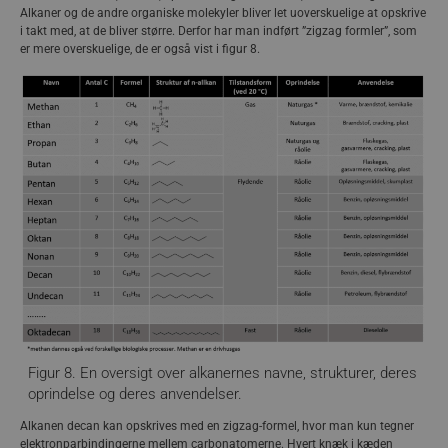
Alkaner og de andre organiske molekyler bliver let uoverskuelige at opskrive
adskilles i forskellige fraktioner. Det er i fokus i faktaboksen
i takt med, at de bliver større. Derfor har man indført ”zigzag formler”, som
Fra råolie til plast.
er mere overskuelige, de er også vist i figur 8.
Figur 8. En oversigt over alkanernes navne, strukturer, deres
oprindelse og deres anvendelser.
Alkanen decan kan opskrives med en zigzag-formel, hvor man kun tegner
elektronparbindingerne mellem carbonatomerne. Hvert knæk i kæden