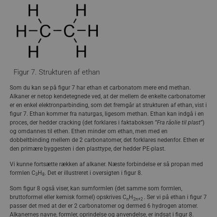
Figur 5. Sammensætningen af råolie
Figur 7. Strukturen af ethan
Råolien består primært af carbonhydrider (en kemisk
Som du kan se på figur 7 har ethan et carbonatom mere end methan.
forbindelse, der kun indeholder C og H), herunder såkaldte
Alkaner er netop kendetegnede ved, at der mellem de enkelte carbonatomer
alifatiske alkaner, cycloalkaner, og aromatiske forbindelser –
er en enkel elektronparbinding, som det fremgår at strukturen af ethan, vist i
disse stoffer forklares i næste afsnit. Råolie indeholder også
figur 7. Ethan kommer fra naturgas, ligesom methan. Ethan kan indgå i en
nogle meget store og tunge carbonhydrider, der kaldes
proces, der hedder cracking (det forklares i faktaboksen ”
Fra råolie til plast
”)
bitumen eller asfaltener, som er tjærelignende stoffer der
og omdannes til ethen. Ethen minder om ethan, men med en
bruger til … ja asfalt. Råolie indeholder ud over carbon og
dobbeltbinding mellem de 2 carbonatomer, det forklares nedenfor. Ethen er
hydrogen også lidt svovl, nitrogen og oxygen, samt spor af
den primære byggesten i den plasttype, der hedder PE-plast.
metaller. Den specifikke sammensætning af råolien
Vi kunne fortsætte rækken af alkaner. Næste forbindelse er så propan med
bestemmes af, hvor olien er dannet og under hvilke forhold.
formlen C
H
. Det er illustreret i oversigten i figur 8.
3
8
Produkter baseret på råolie kaldes petrokemiske stoffer.
Som figur 8 også viser, kan sumformlen (det samme som formlen,
Petrokemi er den gren af kemien, der netop beskæftiger sig
bruttoformel eller kemisk formel) opskrives C
H
. Ser vi på ethan i figur 7
med at danne kemikalier og produkter som fx plast fra
n
2n+2
passer det med at der er 2 carbonatomer og dermed 6 hydrogen atomer.
råolie. Men råolie bruges ikke som den er. Den behandles på
Alkanernes navne, formler, oprindelse og anvendelse, er indsat i figur 8.
raffinaderier, hvor den afsaltes og senere opvarmes og