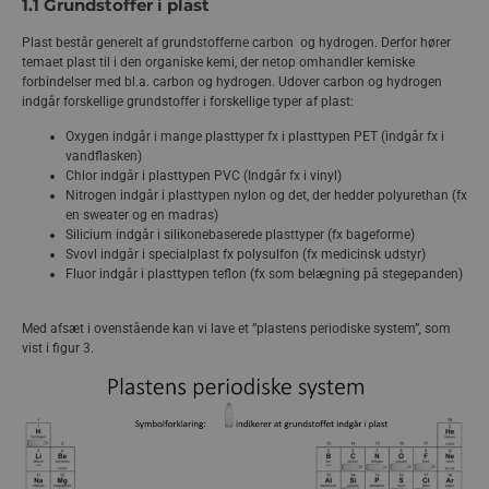
1.1 Grundstoffer i plast
Plast består generelt af grundstofferne carbon og hydrogen. Derfor hører
temaet plast til i den organiske kemi, der netop omhandler kemiske
forbindelser med bl.a. carbon og hydrogen. Udover carbon og hydrogen
indgår forskellige grundstoffer i forskellige typer af plast:
Oxygen indgår i mange plasttyper fx i plasttypen PET (indgår fx i
vandflasken)
Chlor indgår i plasttypen PVC (Indgår fx i vinyl)
Nitrogen indgår i plasttypen nylon og det, der hedder polyurethan (fx
en sweater og en madras)
Silicium indgår i silikonebaserede plasttyper (fx bageforme)
Svovl indgår i specialplast fx polysulfon (fx medicinsk udstyr)
Fluor indgår i plasttypen teflon (fx som belægning på stegepanden)
Med afsæt i ovenstående kan vi lave et ”plastens periodiske system”
,
som
vist i figur 3.