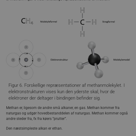
Råolie, er den ubehandlede olie, som udvindes fra
undergrunden. Plastens byggesten kommer fra råolie, faktisk
anvendes omkring 6% af råolien til plast. Råolie består af
forskellige organiske stoffer med lidt forskellig opbygning.
Nogle af forbindelserne indeholder andre også andre
grundstoffer end carbon og hydrogen. Det er illustreret i figur
5.
Figur 6. Forskellige repræsentationer af methanmolekylet. I
elektronstrukturen vises kun den yderste skal, hvor de
elektroner der deltager i bindingen befinder sig.
Methan er, ligesom de andre små alkaner, en gas. Methan kommer fra
naturgas og udgør hovedbestanddelen af naturgas. Methan kommer også
andre steder fra, fx fra køers ”prutter”.
Den næstsimpleste alkan er ethan.