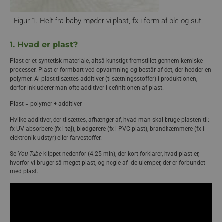
8.4 Forskningsfortælling : Recycling af polyester-tekstiler med CO
som katalysator
2
Forsøg 3: Recycling af polyester-tekstiler med CO
fra hjortetakssalt
2
Figur 1. Helt fra baby møder vi plast, fx i form af ble og sut.
8.5 Forskningsfortælling: Når kemisk genanvendelse, start-up virksomhed og beskyttelse af havmiljø går hånd i hånd.
9. Oversigt over plastens byggesten og produkter
1. Hvad er plast?
Plast er et syntetisk materiale, altså kunstigt fremstillet gennem kemiske
processer. Plast er formbart ved opvarmning og består af det, der hedder en
polymer. Al plast tilsættes additiver (tilsætningsstoffer) i produktionen,
derfor inkluderer man ofte additiver i definitionen af plast.
Plast = polymer + additiver
Hvilke additiver, der tilsættes, afhænger af, hvad man skal bruge plasten til:
fx UV-absorbere (fx i tøj), blødgørere (fx i PVC-plast), brandhæmmere (fx i
elektronik udstyr) eller farvestoffer.
Se
You Tube
klippet nedenfor (4:25 min), der kort forklarer, hvad plast er,
hvorfor vi bruger så meget plast, og nogle af de ulemper, der er forbundet
med plast.