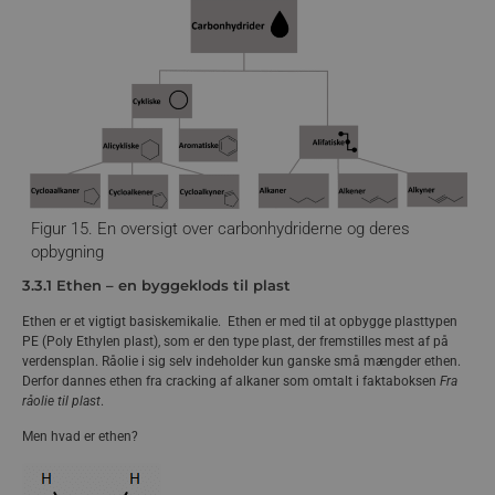
Figur 11. Illustration af hvorfor heptan,(indgår i
benzin), har et højere kogepunkt (98 °C), end
ethan (-89 °C). Årsagen er, at der virker
stærkere intermolekylære kræfter mellem den
længere heptan (højere molarmasse), og der
skal meget energi til at bryde disse
intermolekylære kræfter, så kogepunktet bliver
højere. Mellem de kortere ethanmolekyler er
Figur 15. En oversigt over carbonhydriderne og deres
den intermolekylære kraft mindre, så der skal
opbygning
mindre energi til at bryde de intermolekylære
3.3.1 Ethen – en byggeklods til plast
kræfter og stoffet har et lavere kogepunkt.
Intermolekylære kræfter er symboliseret med
Ethen er et vigtigt basiskemikalie. Ethen er med til at opbygge plasttypen
en blå sky.
PE (Poly Ethylen plast), som er den type plast, der fremstilles mest af på
verdensplan. Råolie i sig selv indeholder kun ganske små mængder ethen.
Fraktioneret destillation er illustreret i figur 12.
Derfor dannes ethen fra cracking af alkaner som omtalt i faktaboksen
Fra
råolie til plast
.
Men hvad er ethen?