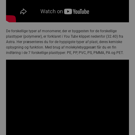
De forskellige typer af monomerer, der er byggesten for de forskellige
plasttyper (polymerer), er forklaret i
You Tube
klippet nedenfor (32.40) fra
Astra. Her præsenteres du for de hyppigste typer af plast, deres kemiske
opbygning og funktion. Med brug af molekylebyggesæt får du en fin
indføring i de 7 forskellige plasttyper: PE, PP, PVC, PS, PMMA, PA og PET.