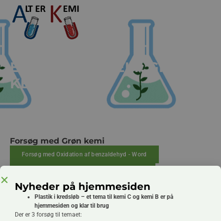
EKSPERIMENTELT: GRØN
KEMI
Forsøg med Grøn kemi
Forsøg med Oxidation af benzaldehyd - Word
Forsøg med Oxidation af benzaldehyd - PDF
Nyheder på hjemmesiden
Plastik i kredsløb – et tema til kemi C og kemi B er på
hjemmesiden og klar til brug
Der er 3 forsøg til temaet: