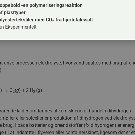
fx skal transportmidlerne i vid udstrækning elektrificeres. Men ikke
hoppebold -en polymeriseringsreaktion
ikalier og brændstoffer, på en mere bæredygtig og klimavenlig må
af plasttyper
seret, derfor hedder forløbet Power-to-X og katalyse. Nu er det tid
olyestertekstiler med CO
fra hjortetakssalt
2
en Eksperimentelt
l at drive processen elektrolyse, hvor vand spaltes med brug af en
)
l
) → O
(
g
) + 2 H
(
g
)
2
2
vedvarende kilder omdannes til kemisk energi bundet i dihydrogen-
møller eller solceller er produktion af dihydrogen ved elektrolyse
 brug. I både batterier og brændstoffer (fx dihydrogen) er energ
 til at indsætte i flyveren eller containerskibet, ligesom der er e