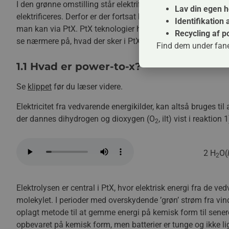
I den grønne omstilling står elektrificering altså først for, 
Lav din egen 
elektrificeres. Derfor er der fortsat brug for at danne kem
Identifikation 
man kan via PtX. PtX teknologier har brug for at blive kataly
Recycling af p
se nærmere på, hvad der sker i PtX.
Find dem under fan
1.1 Hvad er power-to-x?
Se
klippet
før du læser videre.
Elektricitet fra vedvarende energikilder, kan altså bruges ti
der dannes dihydrogen og dioxygen (O
, ilt) vist i reaktion 1
2
2 H
O(
2
Elektrolysen er central i PtX, hvor elektrisk energi fra de 
molekylet. I perioder med overskydende ’grøn’ strøm fra vind
oplagt metode til at gemme energi på kemisk form til senere
opbevaret på kemisk form, men batterier er tunge og ikke lige