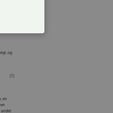
 alt kan
de, som
 til at
ergi, og
(1)
, en
ien
t andet