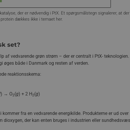
katalyse, der er nødvendig i PtX. Et spørgsmålstegn signalerer, at der
protein dækkes ikke i temaet her.
sk set?
p af vedvarende grøn strøm – der er centralt i PtX- teknologien.
gi øges både i Danmark og resten af verden.
nede reaktionsskema:
l
) → O
(
g
) + 2 H
(
g
)
2
2
gi kommer fra en vedvarende energikilde. Produkterne er ud over
m dioxygen, der kan enten bruges i industrien eller sundhedsvæs