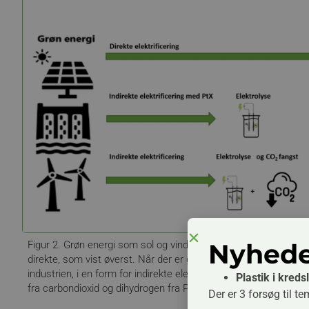
Nyhede
Figur 2. Grøn energi som sol og vind, er udgangspunkt for direkte
direkte, som vist øverst. Når der er grøn energi i overskud, ka
industrien, i en form for indirekte elektrificering. Den grønne
Plastik i kred
fra carbondioxid og dihydrogen fra PtX, en anden form for indirek
Der er 3 forsøg til te