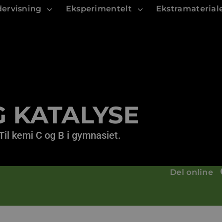
ervisning
Eksperimentelt
Ekstramaterial
 KATALYSE
 Til kemi C og B i gymnasiet.
Del online