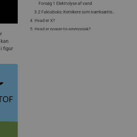
Forsøg 1 Elektrolyse af vand
3.2 Faktaboks: Kemikere som iværksættere, laver grønne og bæredygtige desinfektionsmidler
4. Hvad er X?
5. Hvad er power-to-ammoniak?
r
6. Hvad er power-to-methanol?
) kan
6.1 Hvorfor er power-to-methan godt nyt for klimaet?
i figur
6.2 Faktaboks: Biologisk Power-to-X anlæg er godt nyt for klimaet.
7. Hvad er power-to-kemikalier?
7.1 Elektrolyse af CO₂
8. Hvad kan X ellers være?
9. Speed up – hvorfor har vi brug for katalysatorer?
9.1 Hvad er en katalysator og hvordan virker den?
9.2 Homogen og heterogen katalyse
Forsøg 2 Er kobber en kobberkat.?
9.3 Faktaboks: Hvordan katalyseres elektrolyse af vand?
9.4 Forskningsfortælling: Jagten på nye katalysatorer til en grønnere fremtid