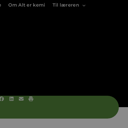
e
Om Alt er kemi
Til læreren