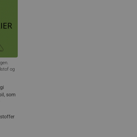
ogen.
dstof og
gi
pil, som
stoffer