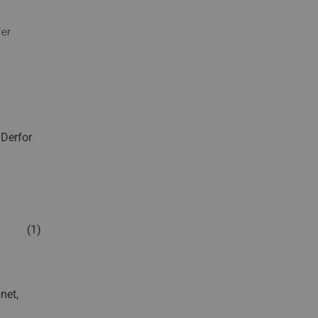
 er
 Derfor
(1)
net,