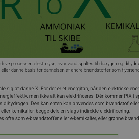
 drive processen elektrolyse, hvor vand spaltes til dioxygen og dihydr
, eller danne basis for dannelsen af andre brændstoffer som flybræn
le sig at danne X. For der er et energitab, når den elektriske ener
nergieffektiv, men ikke alt kan elektrificeres. Dér kommer PtX i s
grøn dihydrogen. Den kan enten kan anvendes som brændstof eller
ller kemikalier, begge dele en slags indirekte elektrificering.
s ofte som e-brændstoffer eller e-kemikalier, eller grønne brænd