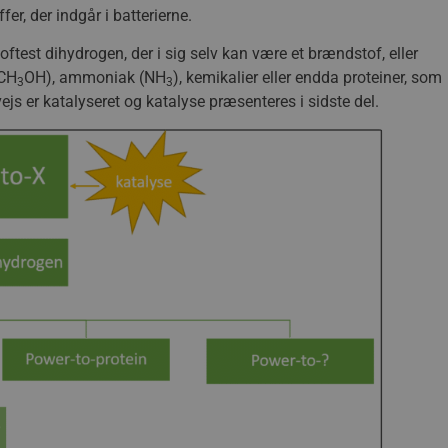
er, der indgår i batterierne.
oftest dihydrogen, der i sig selv kan være et brændstof, eller
(CH
OH), ammoniak (NH
), kemikalier eller endda proteiner, som
3
3
vejs er katalyseret og katalyse præsenteres i sidste del.