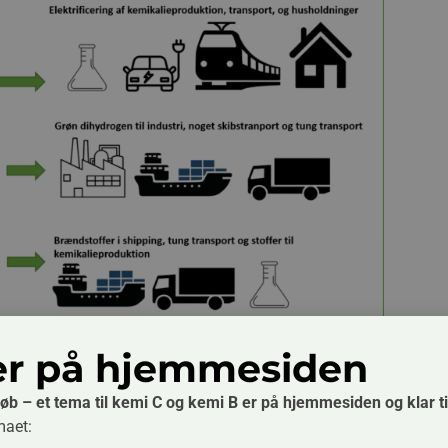
r på hjemmesiden
 eller indirekte elektrificering. Nogle transportformer kan elektrificer
n man via PtX danne dihydrogen, der bruges som brændstof til transport
 overskudsenergi, kan også anvendes til at danne brændstoffer og kemik
sløb – et tema til kemi C og kemi B er på hjemmesiden og klar ti
te elektrificering.
maet: