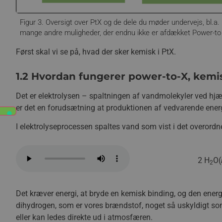
Figur 3. Oversigt over PtX og de dele du møder undervejs, bl.a. 
mange andre muligheder, der endnu ikke er afdækket Power-to 
Først skal vi se på, hvad der sker kemisk i PtX.
1.2 Hvordan fungerer power-to-X, kemi
Det er elektrolysen – spaltningen af vandmolekyler ved hjæl
er det en forudsætning at produktionen af vedvarende ener
I elektrolyseprocessen spaltes vand som vist i det overord
2 H
O(
2
Det kræver energi, at bryde en kemisk binding, og den ener
dihydrogen, som er vores brændstof, noget så uskyldigt so
eller kan ledes direkte ud i atmosfæren.