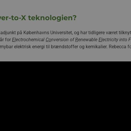
wer-to-X teknologien?
 adjunkt på Københavns Universitet, og har tidligere været tilkny
tår for
El
ectrochemical
Co
nversion of
R
enewable
El
ectricity into 
nybar elektrisk energi til brændstoffer og kemikalier. Rebecca fo