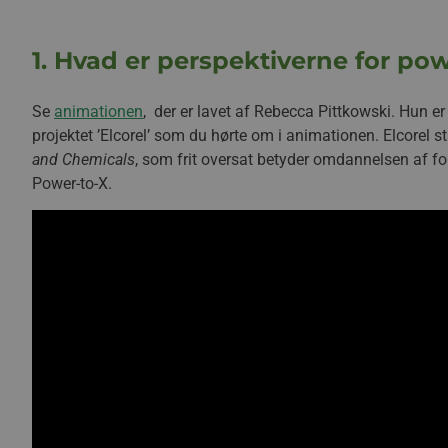
1. Hvad er perspektiverne for po
Se
animationen
, der er lavet af Rebecca Pittkowski. Hun er
projektet ’Elcorel’ som du hørte om i animationen. Elcorel s
and Chemicals
, som frit oversat betyder omdannelsen af for
Power-to-X.