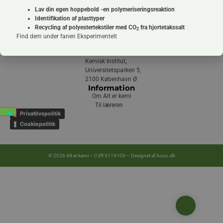
Vi har en mission, som vi deler med mange i hele verden, bl.a
Lav din egen hoppebold -en polymeriseringsreaktion
nobelprismodtager i kemi Morten Meldal. Vi vil gøre kemiens verden
Identifikation af plasttyper
vedkommende og forståelig for mange flere gymnasieelever.
Recycling af polyestertekstiler med CO
fra hjortetakssalt
2
Kontakt
Find dem under fanen Eksperimentelt
info@alterkemi.dk
Københavns Universitet,
Kemisk Institut,
Universitetsparken 5,
2100 København Ø
Information
Om Alt er kemi
Til læreren
Privatlivspolitik
Cookiepolitik
© 2026 Alt er kemi – CVR 3119103 – Designet af
Auxo.dk