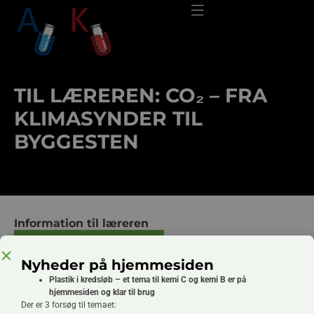
TIL LÆREREN: CO₂ – FRA
KLIMASYNDER TIL
BYGGESTEN
Information til læreren
Information til læreren - Word
Nyheder på hjemmesiden
Information til læreren - PDF
Plastik i kredsløb – et tema til kemi C og kemi B er på
hjemmesiden og klar til brug
Der er 3 forsøg til temaet: