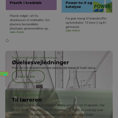
Plastik i kredsløb
Power-to-X og
katalyse
Plastik indgår i alt fra
Fra grøn energi til brændstoffer
altankassen til vindmøller. Om
og kemikalier. Til kemi C og B i
plastens bestanddele,
gymnasiet.
plasttyper, genanvendelse og
Læs mere
Læs mere
biobaseret plast. Til kemi C og
B i gymnasiet.
Eksperimentelt arbejde i undervisningen
Øvelsesvejledninger
Prøv de nye eksperimentelle øvelser, der hører til hvert tema.
Læs mere
Overblik, kernestof og tips
Til læreren
Til hvert tema er der udarbejdet ekstra information til læreren. Her
finder du en præsentation af temaernes indhold, en oversigt over
kernestof samt didaktiske overvejelser. Du kan også finde