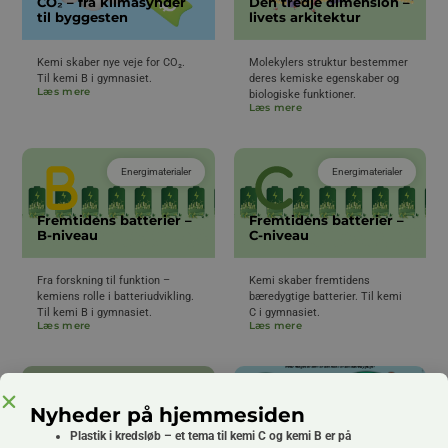
CO₂ – fra klimasynder
Den tredje dimension –
til byggesten
livets arkitektur
Kemi skaber nye veje for CO₂.
Molekylers struktur bestemmer
Til kemi B i gymnasiet.
deres kemiske egenskaber og
Læs mere
biologiske funktioner.
Læs mere
Energimaterialer
Energimaterialer
Fremtidens batterier –
Fremtidens batterier –
B-niveau
C-niveau
Fra forskning til funktion –
Kemi skaber fremtidens
kemiens rolle i batteriudvikling.
bæredygtige batterier. Til kemi
Til kemi B i gymnasiet.
C i gymnasiet.
Læs mere
Læs mere
Nyheder på hjemmesiden
Plastik i kredsløb – et tema til kemi C og kemi B er på
Grøn kemi
Grundstoffer og